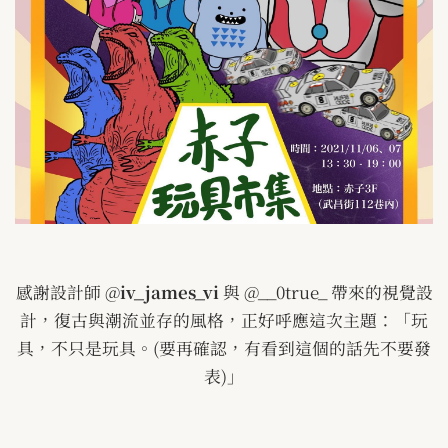
感謝設計師
@
iv_james_vi
與
@__0true_
帶來的視覺設
計，復古與潮流並存的風格，正好呼應這次主題：「玩
具，不只是玩具。
(
要再確認，有看到這個的話先不要發
表
)
」