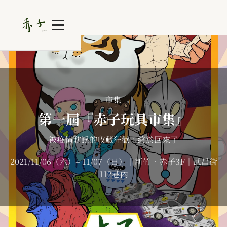
市集
第一屆『赤子玩具市集』
被疫情耽誤的收藏狂歡，終於回來了
2021/11/06（六）– 11/07（日）｜新竹．赤子3F｜武昌街
112巷內