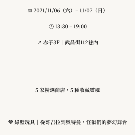
📅
2021/11/06
（六）
– 11/07
（日）
🕐
13:30 – 19:00
📍
赤子
3F
｜武昌街
112
巷內
5
家精選商店，
5
種收藏靈魂
💚
綠壁玩具｜從哥吉拉到奧特曼，怪獸們的夢幻舞台