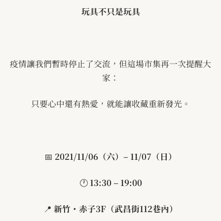
玩具不只是玩具
疫情讓我們暫時停止了交流，但這場市集再一次提醒大
家：
只要心中還有熱愛，就能讓收藏重新發光。
📅
2021/11/06
（六）
– 11/07
（日）
🕐
13:30 – 19:00
📍
新竹・赤子
3F
（武昌街
112
巷內）