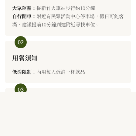
大眾運輸：
從新竹火車站步行約10分鐘
自行開車：
附近有民眾活動中心停車場，假日可能客
滿，建議提前10分鐘到達附近尋找車位。
02
用餐須知
低消限制：
內用每人低消一杯飲品
03
空間特色
多元空間：
咖啡區、展覽區、古著區各有不同氛圍
活動空間：
不定期舉辦藝文活動，請留意我們的公告
拍照友善：
歡迎拍照，但請注意不要影響其他客人