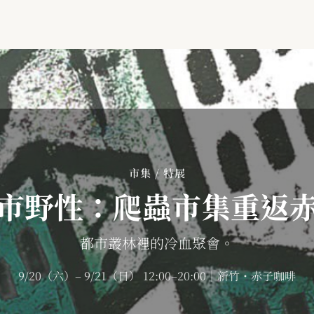
市集 / 特展
市野性：爬蟲市集重返
都市叢林裡的冷血聚會。
9/20（六）– 9/21（日） 12:00–20:00｜新竹・赤子咖啡